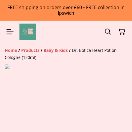
FREE shipping on orders over £60 • FREE collection in
Ipswich
Home
/
Products
/
Baby & Kids
/
Dr. Botica Heart Potion
Cologne (120ml)