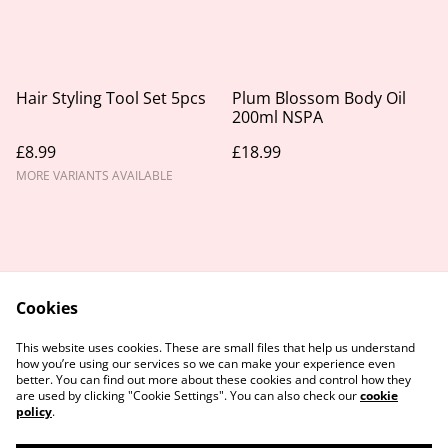
Hair Styling Tool Set 5pcs
Plum Blossom Body Oil
200ml NSPA
£8.99
£18.99
MORE VARIANTS AVAILABLE
Cookies
Contact Us
Legal Terms
This website uses cookies. These are small files that help us understand
Privacy Policy
Cookie Policy
how you’re using our services so we can make your experience even
better. You can find out more about these cookies and control how they
are used by clicking "Cookie Settings". You can also check our
cookie
policy
.